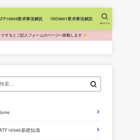
+IATF16949要求事項解説
ISO9001要求事項解説
SEARCH
ックするとご記入フォームのページへ移動します
検
索:
Home
IATF16949基礎知識