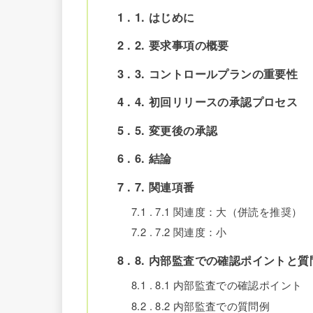
1
1. はじめに
2
2. 要求事項の概要
3
3. コントロールプランの重要性
4
4. 初回リリースの承認プロセス
5
5. 変更後の承認
6
6. 結論
7
7. 関連項番
7.1
7.1 関連度：大（併読を推奨）
7.2
7.2 関連度：小
8
8. 内部監査での確認ポイントと質
8.1
8.1 内部監査での確認ポイント
8.2
8.2 内部監査での質問例