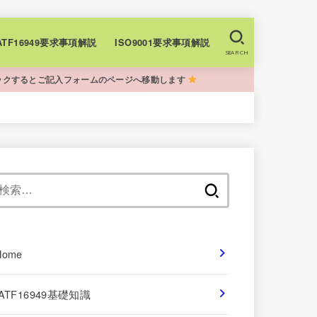
+IATF16949要求事項解説
ISO9001要求事項解説
SEARCH
ックするとご記入フォームのページへ移動します
検
索:
Home
IATF16949基礎知識