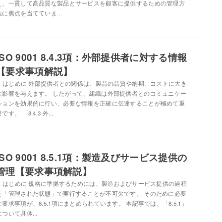
え、一貫して高品質な製品とサービスを顧客に提供するための管理方
法に焦点を当てていま...
ISO 9001 8.4.3項：外部提供者に対する情報
【要求事項解説】
1. はじめに 外部提供者との関係は、製品の品質や納期、コストに大き
な影響を与えます。 したがって、組織は外部提供者とのコミュニケー
ションを効果的に行い、必要な情報を正確に伝達することが極めて重
です。 「8.4.3 外...
ISO 9001 8.5.1項：製造及びサービス提供の
管理【要求事項解説】
1. はじめに 規格に準拠するためには、製造およびサービス提供の過程
を「管理された状態」で実行することが不可欠です。 そのために必要
な要求事項が、8.5.1項にまとめられています。 本記事では、「8.5.1」
について具体...