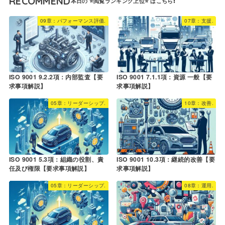
RECOMMEND
09章：パフォーマンス評価.
07章：支援.
ISO 9001 9.2.2項：内部監査【要
ISO 9001 7.1.1項：資源 一般【要
求事項解説】
求事項解説】
05章：リーダーシップ.
10章：改善.
ISO 9001 5.3項：組織の役割、責
ISO 9001 10.3項：継続的改善【要
任及び権限【要求事項解説】
求事項解説】
05章：リーダーシップ.
08章：運用.