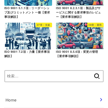
ISO 9001 5.1.1項：リーダーシッ
ISO 9001 8.2.3.1項：製品及びサ
プ及びコミットメント 一般【要求
ービスに関する要求事項のレビュ
事項解説】
ー【要求事項解説】
07章：支援.
08章：運用.
ISO 9001 7.2項：力量【要求事項
ISO 9001 8.5.6項：変更の管理
解説】
【要求事項解説】
検
索:
Home