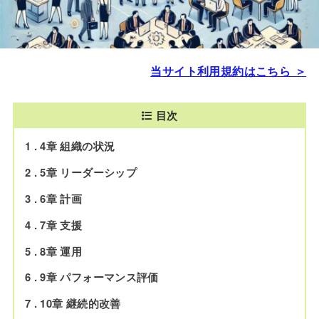
当サイト利用規約はこちら ＞
目次
1
4章 組織の状況
2
5章 リーダーシップ
3
6章 計画
4
7章 支援
5
8章 運用
6
9章 パフォーマンス評価
7
10章 継続的改善