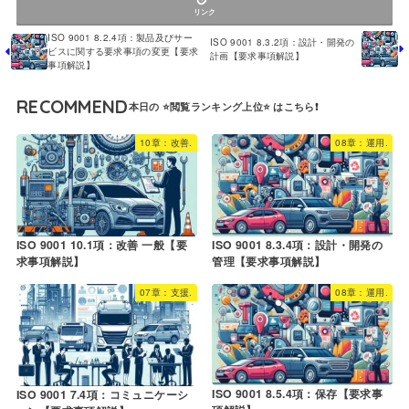
リンク
ISO 9001 8.2.4項：製品及びサー
ISO 9001 8.3.2項：設計・開発の
ビスに関する要求事項の変更【要求
計画【要求事項解説】
事項解説】
RECOMMEND
10章：改善.
08章：運用.
ISO 9001 8.3.4項：設計・開発の
ISO 9001 10.1項：改善 一般【要
管理【要求事項解説】
求事項解説】
07章：支援.
08章：運用.
ISO 9001 8.5.4項：保存【要求事
ISO 9001 7.4項：コミュニケーシ