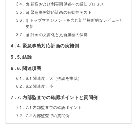
3.4
d) 顧客および利害関係者への通知プロセス
3.5
e) 緊急事態対応計画の有効性テスト
3.6
f) トップマネジメントを含む部門横断的なレビューと
更新
3.7
g) 計画の文書化と更新履歴の保持
4
4. 緊急事態対応計画の実施例
5
5. 結論
6
6. 関連項番
6.1
6.1 関連度：大（併読を推奨）
6.2
6.2 関連度：小
7
7. 内部監査での確認ポイントと質問例
7.1
7.1 内部監査での確認ポイント
7.2
7.2 内部監査での質問例