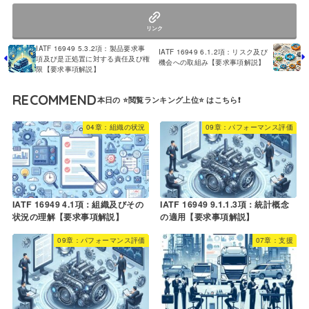
リンク
IATF 16949 5.3.2項：製品要求事
IATF 16949 6.1.2項：リスク及び
項及び是正処置に対する責任及び権
機会への取組み【要求事項解説】
限【要求事項解説】
RECOMMEND
04章：組織の状況
09章：パフォーマンス評価
IATF 16949 4.1項：組織及びその
IATF 16949 9.1.1.3項：統計概念
状況の理解【要求事項解説】
の適用【要求事項解説】
09章：パフォーマンス評価
07章：支援