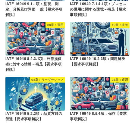
IATF 16949 9.1.1項：監視、測
IATF 16949 7.1.4.1項：プロセス
定、分析及び評価 一般【要求事項
の運用に関する環境－補足【要求
解説】
事項解説】
08章：運用
10章：改善
IATF 16949 8.4.3.1項：外部提供
IATF 16949 10.2.3項：問題解決
者に対する情報－補足【要求事項
【要求事項解説】
解説】
05章：リーダーシップ
08章：運用
IATF 16949 5.2.2項：品質方針の
IATF 16949 8.5.4項：保存【要求
伝達【要求事項解説】
事項解説】