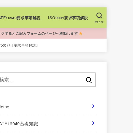
+IATF16949要求事項解説
ISO9001要求事項解説
SEARCH
ックするとご記入フォームのページへ移動します
アをもつ製品【要求事項解説】
検
索:
Home
IATF16949基礎知識