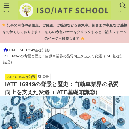
MENU
SEARCH
記事の内容や改善点、ご要望、ご感想などを募集中。皆さまの率直なご感想
をお待ちしております！こちらの赤色バナーをクリックするとご記入フォーム
のページへ移動します
HOME
IATF16949基礎知識
IATF 16949の背景と歴史：自動車業界の品質向上を支えた変遷（IATF基礎知
識②）
広告
IATF16949基礎知識
IATF 16949の背景と歴史：自動車業界の品質
向上を支えた変遷（IATF基礎知識②）