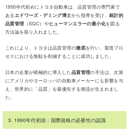
1950年代初めにトヨタ自動車は、品質管理の専門家で
ある
エドワーズ・デミング博士
から指導を受け、
統計的
品質管理
（SQC）や
ヒューマンエラーの最小化
を図る
方法論を取り入れました。
これにより、トヨタは品質管理の
徹底
を行い、製造プロ
セスにおける無駄を削減することに成功しました。
日本の企業が積極的に導入した
品質管理
の手法は、次第
にアメリカやヨーロッパの自動車メーカーにも影響を与
え、世界的に「品質」を最優先する潮流が生まれまし
た。
3. 1990年代初頭：国際規格の必要性の認識