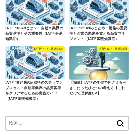
IATF 16949とは？：自動車業界の
IATF 16949のまとめ：規格の重要
品質基準とその重要性（IATF基礎
性と企業の未来を支える品質マネ
知識①）
ジメント（IATF基礎知識⑨）
IATF16949基礎知識
IATF16949基礎知識
IATF 16949認証取得のステップと
【簡単】IATFの学習で押さえるべ
プロセス：自動車業界の品質基準
き、たったひとつの考え方【これ
をクリアするための実践ガイド
だけで理解度UP】
（IATF基礎知識⑤）
検
索: