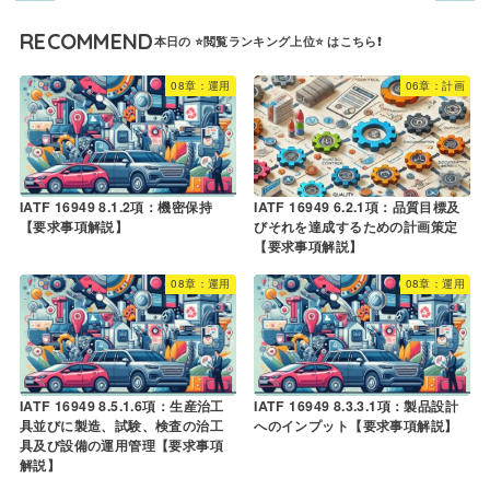
RECOMMEND
08章：運用
06章：計画
IATF 16949 8.1.2項：機密保持
IATF 16949 6.2.1項：品質目標及
【要求事項解説】
びそれを達成するための計画策定
【要求事項解説】
08章：運用
08章：運用
IATF 16949 8.5.1.6項：生産治工
IATF 16949 8.3.3.1項：製品設計
具並びに製造、試験、検査の治工
へのインプット【要求事項解説】
具及び設備の運用管理【要求事項
解説】