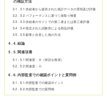
の検証方法
3.1
3.1 供給者から提供された統計データの受領及び評価
3.2
3.2 パフォーマンスに基づく抜取り検査
3.3
3.3 供給者のサイトでの第二者または第三者評価
3.4
3.4 指定された試験所による部品評価
3.5
3.5 顧客と合意した他の方法
4
4. 結論
5
5. 関連項番
5.1
5.1 関連度：大（併読を推奨）
5.2
5.2 関連度：小
6
6. 内部監査での確認ポイントと質問例
6.1
6.1 内部監査での確認ポイント
6.2
6.2 内部監査での質問例