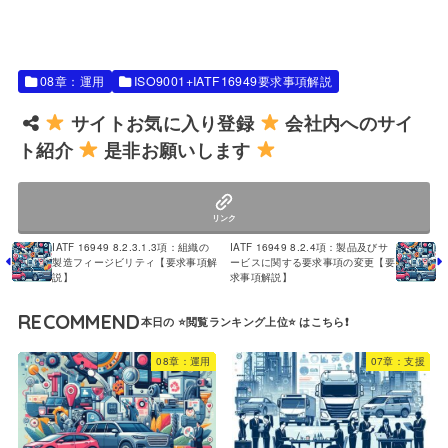
08章：運用
ISO9001+IATF16949要求事項解説
サイトお気に入り登録
会社内へのサイ
ト紹介
是非お願いします
リンク
IATF 16949 8.2.3.1.3項：組織の
IATF 16949 8.2.4項：製品及びサ
製造フィージビリティ【要求事項解
ービスに関する要求事項の変更【要
説】
求事項解説】
RECOMMEND
08章：運用
07章：支援