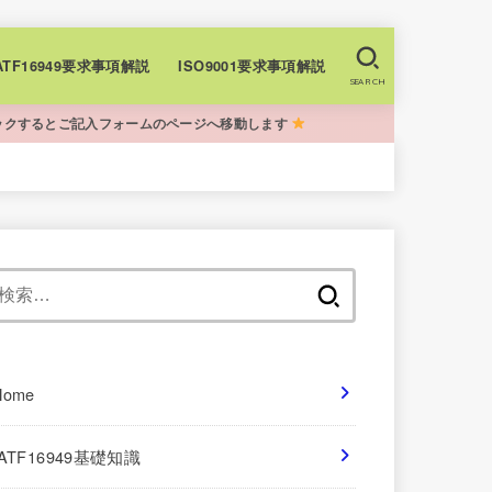
+IATF16949要求事項解説
ISO9001要求事項解説
SEARCH
ックするとご記入フォームのページへ移動します
検
索:
Home
IATF16949基礎知識